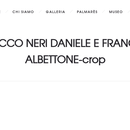
E
CHI SIAMO
GALLERIA
PALMARÈS
MUSEO
CCO NERI DANIELE E FRA
ALBETTONE-crop