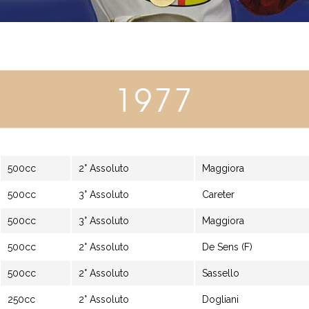
1977
500cc
2° Assoluto
Maggiora
500cc
3° Assoluto
Careter
500cc
3° Assoluto
Maggiora
500cc
2° Assoluto
De Sens (F)
500cc
2° Assoluto
Sassello
250cc
2° Assoluto
Dogliani