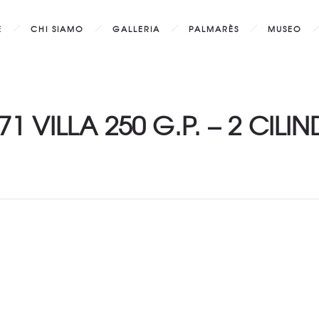
E
CHI SIAMO
GALLERIA
PALMARÈS
MUSEO
71 VILLA 250 G.P. – 2 CILIN